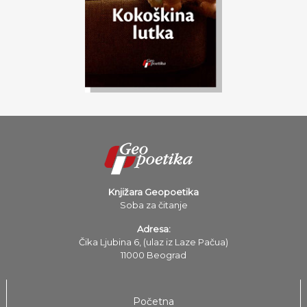
Knjižara Geopoetika
Soba za čitanje
Adresa:
Čika Ljubina 6, (ulaz iz Laze Pačua)
11000 Beograd
Početna