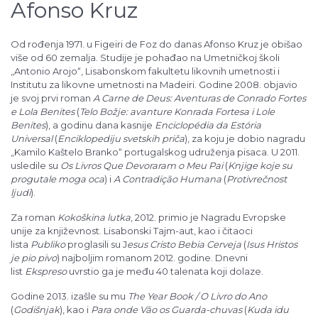
Afonso Kruz
Od rođenja 1971. u Figeiri de Foz do danas Afonso Kruz je obišao
više od 60 zemalja. Studije je pohađao na Umetničkoj školi
„Antonio Arojo“, Lisabonskom fakultetu likovnih umetnosti i
Institutu za likovne umetnosti na Madeiri. Godine 2008. objavio
je svoj prvi roman
A Carne de Deus: Aventuras de Conrado Fortes
e Lola Benites
(
Telo Božje: avanture Konrada Fortesa i Lole
Benites
), a godinu dana kasnije
Enciclopédia da Estória
Universal
(
Enciklopediju svetskih priča
), za koju je dobio nagradu
„Kamilo Kaštelo Branko“ portugalskog udruženja pisaca. U 2011.
usledile su
Os Livros Que Devoraram o Meu Pai
(
Knjige koje su
progutale moga oca
) i
A Contradição Humana
(
Protivrečnost
ljudi
).
Za roman
Kokoškina lutka
, 2012. primio je Nagradu Evropske
unije za književnost. Lisabonski Tajm-aut, kao i čitaoci
lista
Publiko
proglasili su J
esus Cristo Bebia Cerveja
(
Isus Hristos
je pio pivo
) najboljim romanom 2012. godine. Dnevni
list
Ekspreso
uvrstio ga je među 40 talenata koji dolaze.
Godine 2013. izašle su mu
The Year Book / O Livro do Ano
(
Godišnjak
), kao i
Para onde Vão os Guarda-chuvas
(
Kuda idu