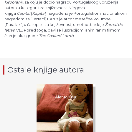
kišobrani
), za koju je dobio nagradu Portugalskog udruženja
autora u kategoriji za književnost. Njegova
knjiga
Capital
(
Kapital
) nagrađena je Portugalskom nacionalnom
nagradom za ilustraciju. Kruz je autor mesečne kolumne
„Parallax“, u časopisu za književnost, umetnost i ideje
Žornal de
letras (JL)
. Pored toga, bavi se ilustracijom, animiranim filmom i
član je bluz grupe
The Soaked Lamb
.
Ostale knjige autora