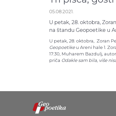
05.08.2021.
U petak, 28. oktobra, Zor
na štandu Geopoetike u Are
U petak, 28. oktobra, Zoran P
Geopoetike
u Areni hale 1. Zo
17:30, Muharem Bazdulj, aut
priča
Odakle sam bila, više ni