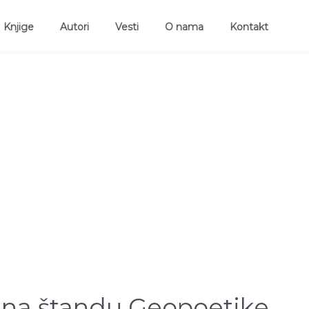
ent)
Knjige
Autori
Vesti
O nama
Kontakt
ti na štandu Geopoetike