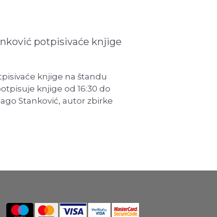
anković potpisivaće knjige
tpisivaće knjige na štandu
otpisuje knjige od 16:30 do
Tiago Stanković, autor zbirke