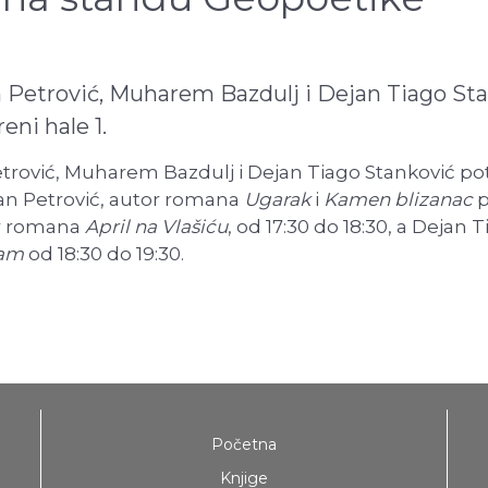
an Petrović, Muharem Bazdulj i Dejan Tiago St
ni hale 1.
etrović, Muharem Bazdulj i Dejan Tiago Stanković po
ran Petrović, autor romana
Ugarak
i
Kamen blizanac
p
or romana
April na Vlašiću
, od 17:30 do 18:30, a Dejan 
sam
od 18:30 do 19:30.
Početna
Knjige