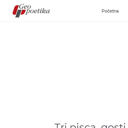
(curr
Početna
Tri pisca, gos