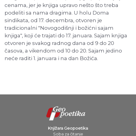
cenama, jer je knjiga upravo nešto što treba
podeliti sa nama dragima. U holu Doma
sindikata, od 17. decembra, otvoren je
tradicionalni "Novogodišnji i božićni sajam
knjiga", koji će trajati do 17. januara. Sajam knjiga
otvoren je svakog radnog dana od 9 do 20
časova, a vikendom od 10 do 20. Sajam jedino
neće raditi 1. januara i na dan Božića.
Knjižara Geopoetika
Soba za čitanje