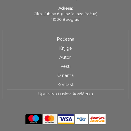
Adresa:
Čika Ljubina 6, (ulaz iz Laze Pačua)
11000 Beograd
Početna
Knjige
Autori
Vesti
O nama
Kontakt
Uputstvo i uslovi korišćenja