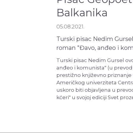
Balkanika
05.08.2021.
Turski pisac Nedim Gursel
roman "Đavo, anđeo i komu
Turski pisac Nedim Gursel ov
anđeo i komunista" (u prevodu
prestižno književno priznanj
Američkog univerziteta Central
uskoro biti objavljena u prev
kćeri" u svojoj ediciji Svet pro