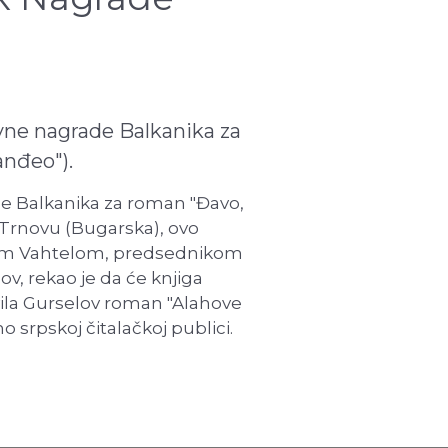
vne nagrade Balkanika za
anđeo").
e Balkanika za roman "Đavo,
 Trnovu (Bugarska), ovo
rjuom Vahtelom, predsednikom
ov, rekao je da će knjiga
vila Gurselov roman "Alahove
no srpskoj čitalačkoj publici.