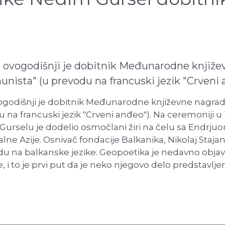
 ovogodišnji je dobitnik Međunarodne knjiže
nista" (u prevodu na francuski jezik "Crveni 
ogodišnji je dobitnik Međunarodne književne nagrad
 na francuski jezik "Crveni anđeo"). Na ceremoniji u
e Gurselu je dodelio osmočlani žiri na čelu sa End
ne Azije. Osnivač fondacije Balkanika, Nikolaj Stajan
odu na balkanske jezike. Geopoetika je nedavno obja
ze, i to je prvi put da je neko njegovo delo predstavlje