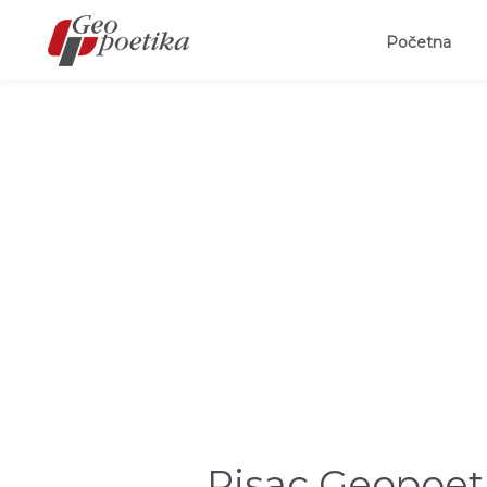
(curr
Početna
Pisac Geopoet