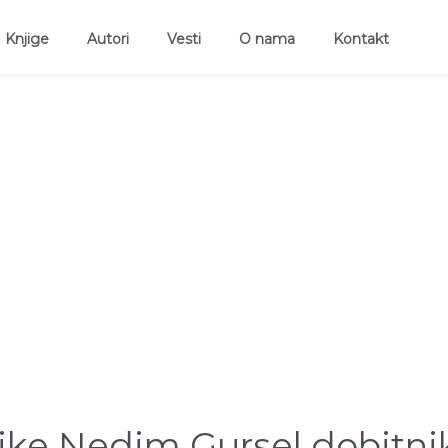
ent)
Knjige
Autori
Vesti
O nama
Kontakt
ike Nedim Gursel dobitn