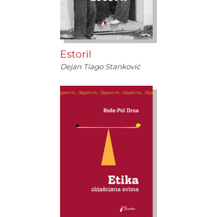
Estoril
Dejan Tiago Stanković