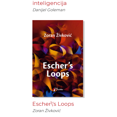
inteligencija
Danijel Goleman
Escher\'s Loops
Zoran Živković