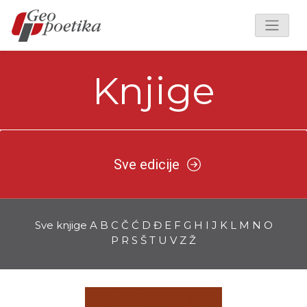
Knjige
Sve edicije
Sve knjige
A
B
C
Č
Ć
D
Đ
E
F
G
H
I
J
K
L
M
N
O
P
R
S
Š
T
U
V
Z
Ž