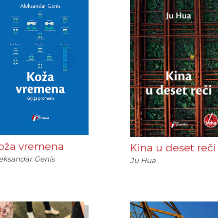
oža vremena
Kina u deset reči
eksandar Genis
Ju Hua