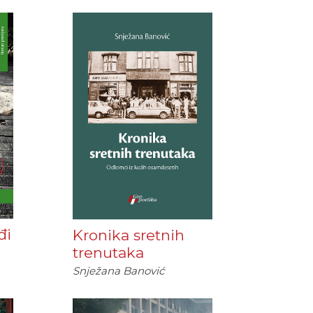
đi
Kronika sretnih
trenutaka
Snježana Banović