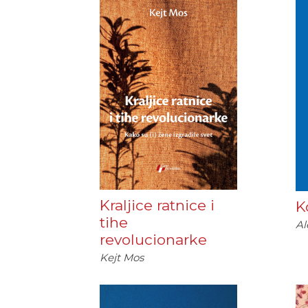
Kraljice ratnice i
K
tihe
Al
revolucionarke
Kejt Mos