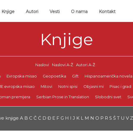
ent)
Knjige
Autori
Vesti
O nama
Kontakt
Knjige
Naslovi
Naslovi A-Ž
Autori A-Ž
a
Evropska misao
Geopoetika
Gift
Hispanoamerička novela
E evropska misao
Mitovi
Notni spisi
Objasni mi
Pisac i grad
oman premijera
Serbian Prose in Translation
Slobodni svet
Sv
ve knjige
A
B
C
Č
Ć
D
Đ
E
F
G
H
I
J
K
L
M
N
O
P
R
S
Š
T
U
V
Z