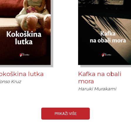
okoškina lutka
Kafka na obali
mora
onso Kruz
Haruki Murakami
PRIKAŽI VIŠE