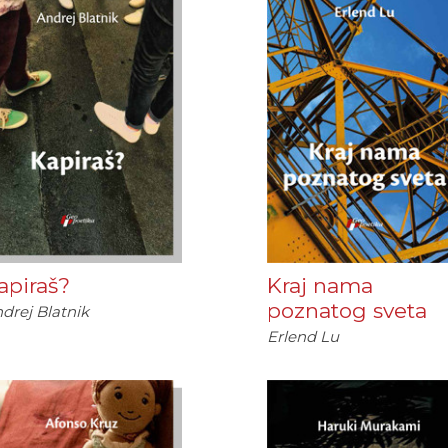
apiraš?
Kraj nama
poznatog sveta
drej Blatnik
Erlend Lu