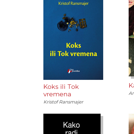
K
Koks ili Tok
vremena
An
Kristof Ransmajer