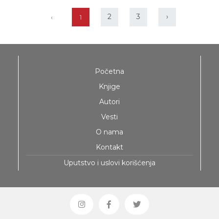
2
3
›
‹
1
Početna
Knjige
Autori
Vesti
O nama
Kontakt
Uputstvo i uslovi korišćenja