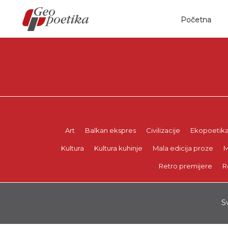
(curr
Početna
Art
Balkan ekspres
Civilizacije
Ekopoetik
Kultura
Kultura kuhinje
Mala edicija proze
M
Retro premijere
R
S