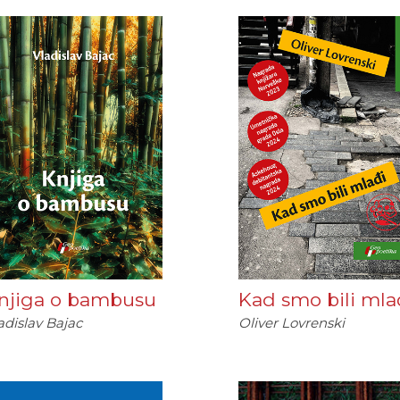
njiga o bambusu
Kad smo bili mla
adislav Bajac
Oliver Lovrenski