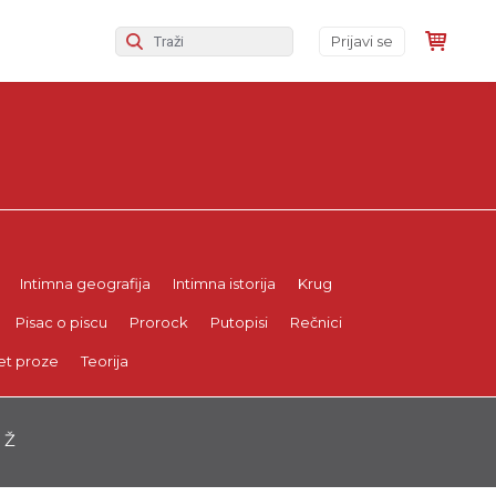
Prijavi se
Intimna geografija
Intimna istorija
Krug
Pisac o piscu
Prorock
Putopisi
Rečnici
et proze
Teorija
Ž