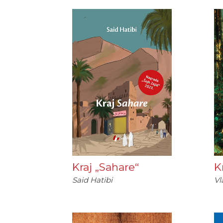
Kraj „Sahare“
K
Said Hatibi
Vl