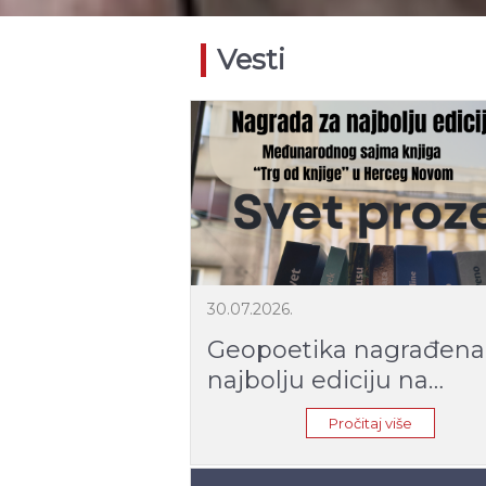
Vesti
30.07.2026.
Geopoetika nagrađena
najbolju ediciju na
Međunarodnom sajm
Pročitaj više
knjiga "Trg od knjige" 
Herceg Novom