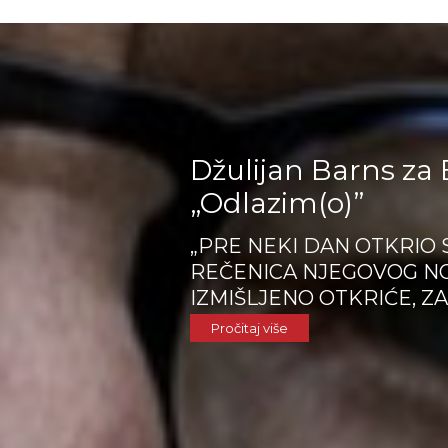
Džulijan Barns za
„Odlazim(o)”
„PRE NEKI DAN OTKRIO
REČENICA NJEGOVOG NO
IZMIŠLJENO OTKRIĆE, Z
KAŽE KAKO VIŠE NIKADA
Pročitaj više
NJEGOV POSLEDNJI...