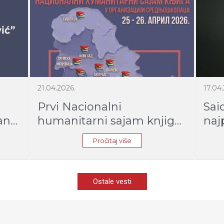
21.04.2026.
17.04
Prvi Nacionalni
Sai
jana
humanitarni sajam knjiga
naj
u organizaciji
knj
Pročitaj više
srednjoškolaca Srbije
Ostale vesti