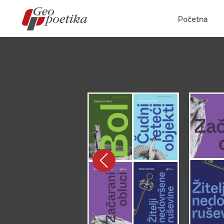
(curr
Početna