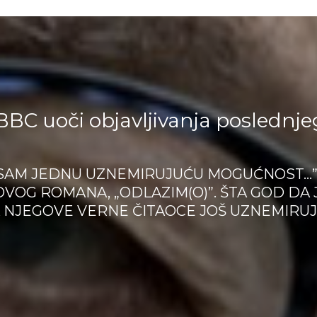
 BBC uoči objavljivanja posledn
 SAM JEDNU UZNEMIRUJUĆU MOGUĆNOST…”
VOG ROMANA, „ODLAZIM(O)”. ŠTA GOD DA
A NJEGOVE VERNE ČITAOCE JOŠ UZNEMIRU
 NEĆE NAPISATI ROMAN. „ODLAZIM(O)” BI 