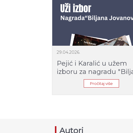
29.04.2026.
Pejić i Karalić u užem
izboru za nagradu "Bil
Jovanović"
Pročitaj više
Autori