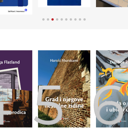
5
6
7