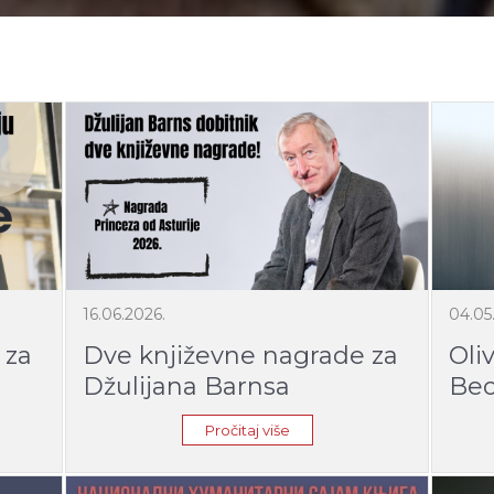
16.06.2026.
04.05
 za
Dve književne nagrade za
Oli
Džulijana Barnsa
Beo
u
Pročitaj više
u