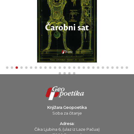
Knjižara Geopoetika
Soba za čitanje
Adresa:
Čika Ljubina 6, (ulaz iz Laze Pačua)