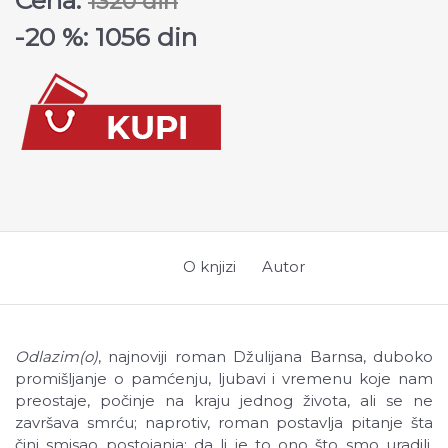
Cena:
1320 din
-20 %: 1056 din
O knjizi
Autor
Odlazim(o)
, najnoviji roman Džulijana Barnsa, duboko
promišljanje o pamćenju, ljubavi i vremenu koje nam
preostaje, počinje na kraju jednog života, ali se ne
završava smrću; naprotiv, roman postavlja pitanje šta
čini smisao postojanja: da li je to ono što smo uradili,