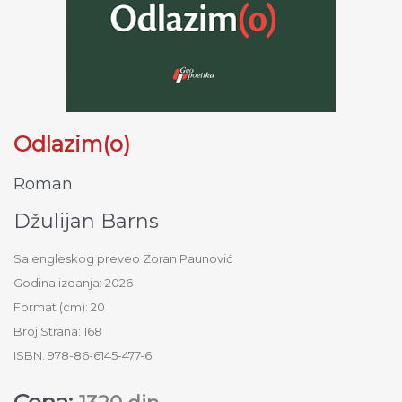
Odlazim(o)
Roman
Džulijan Barns
Sa engleskog preveo Zoran Paunović
Godina izdanja: 2026
Format (cm): 20
Broj Strana: 168
ISBN: 978-86-6145-477-6