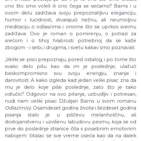
ono što smo voleli ili ono čega se sećamo? Barns i u
ovom delu zadržava svoju prepoznatljivu eleganciju,
humor i lucidnost, stvarajući nežnu, ali neumoljivu
meditaciju o odlascima i onome što se uprkos svemu
zadržava. Ovo je roman o pomirenju, o potrazi za
srećom i o tihoj hrabrosti potrebnoj da se kaže
zbogom - i sebi, i drugima, i svetu kakav smo poznavali.
„Veliki se pisci prepoznaju, pored ostalog, i po tome što
svako delo pišu kao da im je poslednje, ulažući
beskompromisno svu svoju energiju, znanje i
darovitost. A kako izgleda kad jedan veliki pisac zna da
mu je delo koje piše poslednje, zato što je tako
odlučio? Odgovor na ovo pitanje, uzbudljiv i potresan,
nudi nam veliki pisac Džulijan Barns u svom romanu
Odlazim(o)
. Osamdeset godina života i šezdeset godina
pisanja stalo je u piščevu melanholičnu, ali
dostojanstvenu i uzvišenu labudovu pesmu, koja se od
prve do poslednje stranice čita s posebnim emotivnim
nabojem: čitalac se sve vreme oseća kao da na dalek