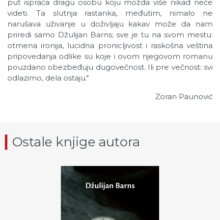
put ispraća dragu osobu koju možda više nikad neće
videti. Ta slutnja rastanka, međutim, nimalo ne
narušava uživanje u doživljaju kakav može da nam
priredi samo Džulijan Barns; sve je tu na svom mestu:
otmena ironija, lucidna pronicljivost i raskošna veština
pripovedanja odlike su koje i ovom njegovom romanu
pouzdano obezbeđuju dugovečnost. Ili pre večnost: svi
odlazimo, dela ostaju."
Zoran Paunović
Ostale knjige autora