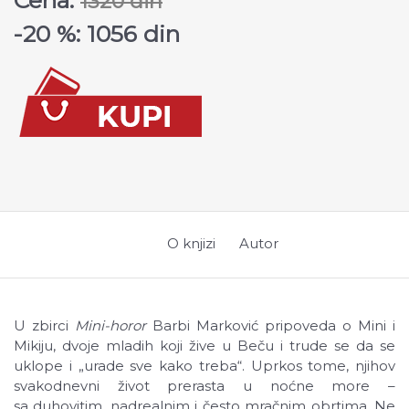
Cena:
1320 din
-20 %: 1056 din
O knjizi
Autor
U zbirci
Mini-horor
Barbi Marković pripoveda o Mini i
Mikiju, dvoje mladih koji žive u Beču i trude se da se
uklope i „urade sve kako treba“. Uprkos tome, njihov
svakodnevni život prerasta u noćne more –
sa duhovitim, nadrealnim i često mračnim obrtima. Ne