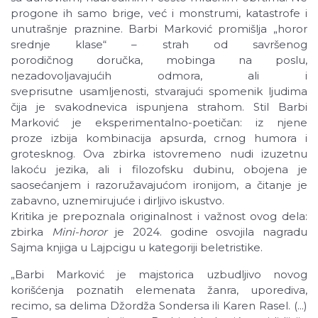
progone ih samo brige, već i monstrumi, katastrofe i
unutrašnje praznine. Barbi Marković promišlja „horor
srednje klase“ – strah od savršenog
porodičnog doručka, mobinga na poslu,
nezadovoljavajućih odmora, ali i
sveprisutne usamljenosti, stvarajući spomenik ljudima
čija je svakodnevica ispunjena strahom. Stil Barbi
Marković je eksperimentalno-poetičan: iz njene
proze izbija kombinacija apsurda, crnog humora i
grotesknog. Ova zbirka istovremeno nudi izuzetnu
lakoću jezika, ali i filozofsku dubinu, obojena je
saosećanjem i razoružavajućom ironijom, a čitanje je
zabavno, uznemirujuće i dirljivo iskustvo.
Kritika je prepoznala originalnost i važnost ovog dela:
zbirka
Mini-horor
je 2024. godine osvojila nagradu
Sajma knjiga u Lajpcigu u kategoriji beletristike.
„Barbi Marković je majstorica uzbudljivo novog
korišćenja poznatih elemenata žanra, uporediva,
recimo, sa delima Džordža Sondersa ili Karen Rasel. (...)