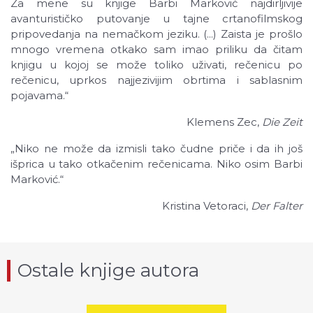
Za mene su knjige Barbi Marković najdirljivije
avanturističko putovanje u tajne crtanofilmskog
pripovedanja na nemačkom jeziku. (...) Zaista je prošlo
mnogo vremena otkako sam imao priliku da čitam
knjigu u kojoj se može toliko uživati, rečenicu po
rečenicu, uprkos najjezivijim obrtima i sablasnim
pojavama.“
Klemens Zec,
Die Zeit
„Niko ne može da izmisli tako čudne priče i da ih još
išprica u tako otkačenim rečenicama. Niko osim Barbi
Marković.“
Kristina Vetoraci,
Der Falter
Ostale knjige autora