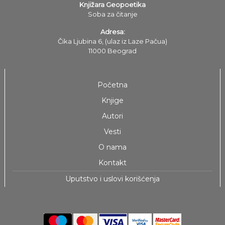
Knjižara Geopoetika
Soba za čitanje
Adresa:
Čika Ljubina 6, (ulaz iz Laze Pačua)
11000 Beograd
Početna
Knjige
Autori
Vesti
O nama
Kontakt
Uputstvo i uslovi korišćenja