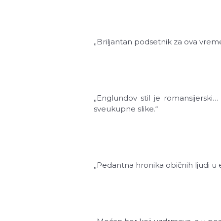
„Briljantan podsetnik za ova vreme
„Englundov stil je romansijerski…
sveukupne slike.“
„Pedantna hronika običnih ljudi u