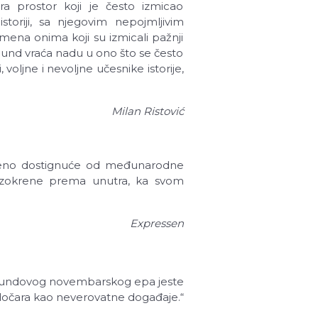
ra prostor koji je često izmicao
storiji, sa njegovim nepojmljivim
 imena onima koji su izmicali pažnji
nglund vraća nadu u ono što se često
 voljne i nevoljne učesnike istorije,
Milan Ristović
tveno dostignuće od međunarodne
e izokrene prema unutra, ka svom
Expressen
nglundovog novembarskog epa jeste
očara kao neverovatne događaje.“