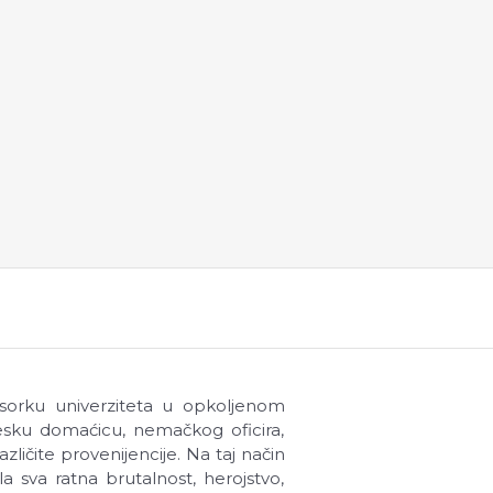
fesorku univerziteta u opkoljenom
lesku domaćicu, nemačkog oficira,
azličite provenijencije. Na taj način
ala sva ratna brutalnost, herojstvo,