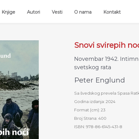
ent)
Knjige
Autori
Vesti
O nama
Kontakt
Snovi svirepih no
Novembar 1942. Intimna
svetskog rata
Peter Englund
Sa švedskog prevela Spasa Rat
Godina izdanja: 2024
Format (cm): 23
Broj Strana: 400
ISBN: 978-86-6145-431-8