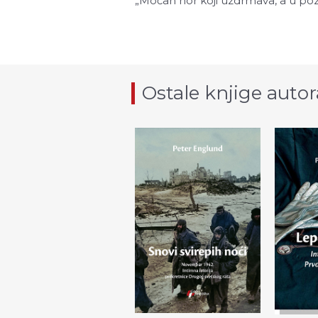
„Moćan hor koji uzdrmava, a u pozad
Ostale knjige autor