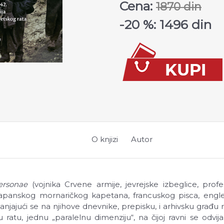
Cena:
1870 din
-20 %: 1496 din
O knjizi
Autor
personae
(vojnika Crvene armije, jevrejske izbeglice, pro
, japanskog mornaričkog kapetana, francuskog pisca, eng
lanjajući se na njihove dnevnike, prepisku, i arhivsku građu r
u ratu, jednu „paralelnu dimenziju“, na čijoj ravni se odvij