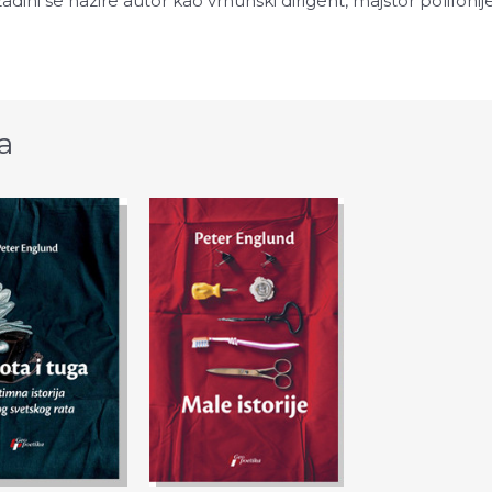
ini se nazire autor kao vrhunski dirigent, majstor polifonije
a