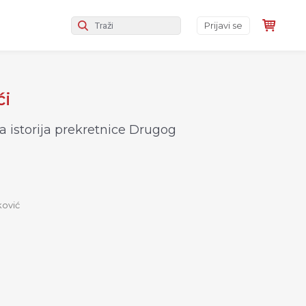
Prijavi se
ći
 istorija prekretnice Drugog
ković