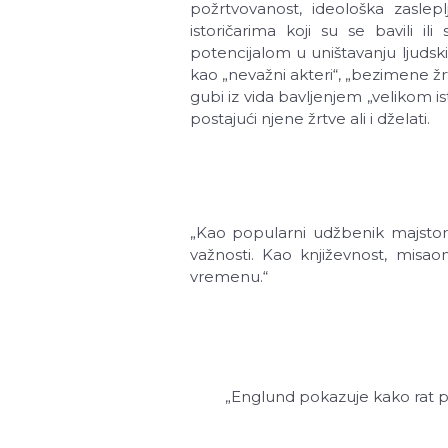
požrtvovanost, ideološka zaslep
istoričarima koji su se bavili i
potencijalom u uništavanju ljudskih
kao „nevažni akteri“, „bezimene žrt
gubi iz vida bavljenjem „velikom ist
postajući njene žrtve ali i dželati.
„Kao popularni udžbenik majsto
važnosti. Kao književnost, misa
vremenu.“
„Englund pokazuje kako rat p