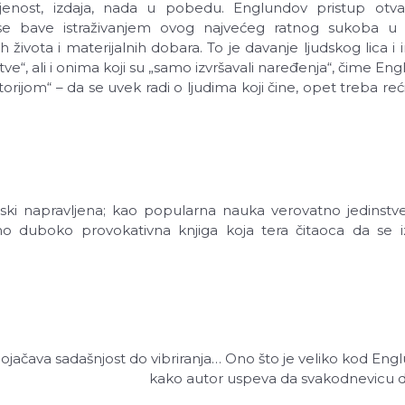
ljenost, izdaja, nada u pobedu. Englundov pristup otva
li se bave istraživanjem ovog najvećeg ratnog sukoba u i
 života i materijalnih dobara. To je davanje ljudskog lica i
ve“, ali i onima koji su „samo izvršavali naređenja“, čime E
orijom“ – da se uvek radi o ljudima koji čine, opet treba reći,
rski napravljena; kao popularna nauka verovatno jedins
ono duboko provokativna knjiga koja tera čitaoca da s
ojačava sadašnjost do vibriranja… Ono što je veliko kod E
kako autor uspeva da svakodnevicu d