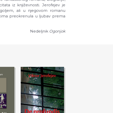
ata iz književnosti. Jerofejev je
Gogoljem, ali u njegovom romanu
icima preokrenula u ljubav prema
Nedeljnik
Ogonjok