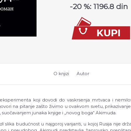
-20 %: 1196.8 din
O knjizi
Autor
 eksperimenta koji dovodi do vaskrsenja mrtvaca i nemilos
ori na pitanje zašto živimo u ovakvom svetu, prikazivanjem
sti, suočavanjem junaka knjige i „novog boga“ Akimuda.
di
slika budućnost u najgoroj varijanti, u kojoj Rusija nije dr
eno i pseudobog. Akimudi predstavlja žanrovsko preplitanj