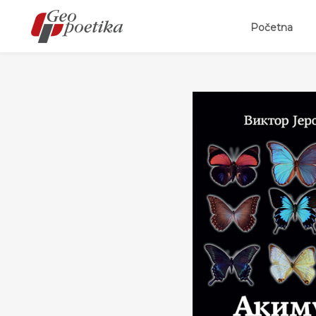
(curr
Početna