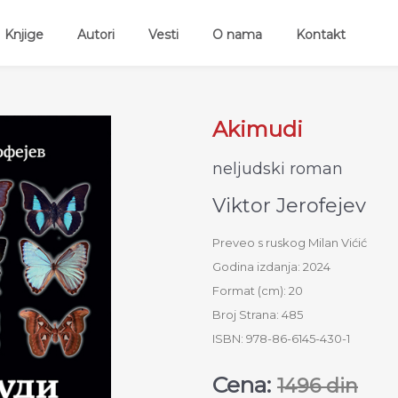
ent)
Knjige
Autori
Vesti
O nama
Kontakt
Akimudi
neljudski roman
Viktor Jerofejev
Preveo s ruskog Milan Vićić
Godina izdanja: 2024
Format (cm): 20
Broj Strana: 485
ISBN: 978-86-6145-430-1
Cena:
1496 din