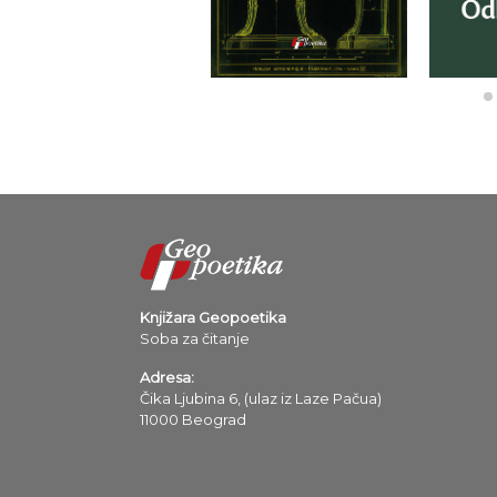
Knjižara Geopoetika
Soba za čitanje
Adresa:
Čika Ljubina 6, (ulaz iz Laze Pačua)
11000 Beograd