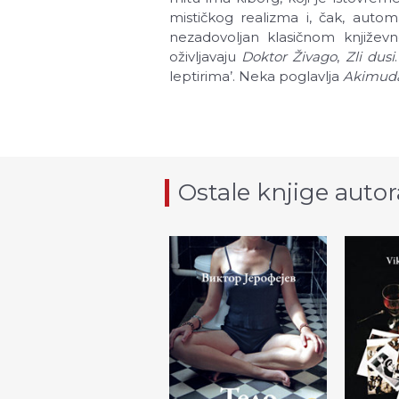
mističkog realizma i, čak, autom
nezadovoljan klasičnom književ
oživljavaju
Doktor Živago
,
Zli dusi
leptirima’. Neka poglavlja
Akimud
Ostale knjige autor