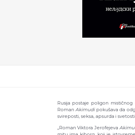
Rusija postaje poligon mističnog
Roman
Akimudi
pokušava da odgov
svireposti, seksa, apsurda i sveto
„Roman Viktora Jerofejeva
Akimu
mitu ima kiborg, koji je istovrem