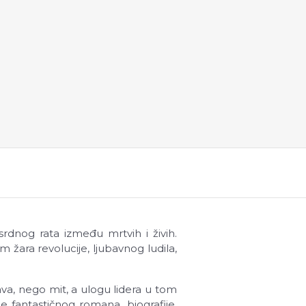
rdnog rata između mrtvih i živih.
 žara revolucije, ljubavnog ludila,
žava, nego mit, a ulogu lidera u tom
e fantastičnog romana, biografije,