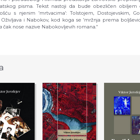
atskog pisma. Tekst nastoji da bude obezličen obiljem cit
nošću s njenim ’mrtvacima’: Tolstojem, Dostojevskim, 
. Oživljava i Nabokov, kod koga se ’mržnja prema boljšev
a
čak nose nazive Nabokovljevih romana.“
a