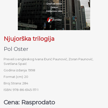
Njujorška trilogija
Pol Oster
Preveli s engleskog Ivana Đurić Paunović, Zoran Paunović,
Svetlana Spaić
Godina izdanja: 1998
Format (cm): 20
Broj Strana: 284
ISBN: 978-86-6145-117-1
Cena: Rasprodato