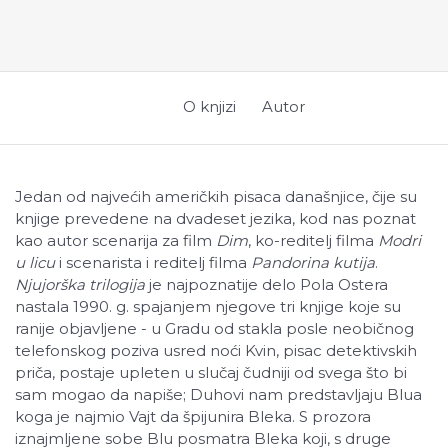
O knjizi
Autor
Jedan od najvećih američkih pisaca današnjice, čije su
knjige prevedene na dvadeset jezika, kod nas poznat
kao autor scenarija za film
Dim
, ko-reditelj filma
Modri
u licu
i scenarista i reditelj filma
Pandorina kutija
.
Njujorška trilogija
je najpoznatije delo Pola Ostera
nastala 1990. g. spajanjem njegove tri knjige koje su
ranije objavljene - u Gradu od stakla posle neobičnog
telefonskog poziva usred noći Kvin, pisac detektivskih
priča, postaje upleten u slučaj čudniji od svega što bi
sam mogao da napiše; Duhovi nam predstavljaju Blua
koga je najmio Vajt da špijunira Bleka. S prozora
iznajmljene sobe Blu posmatra Bleka koji, s druge