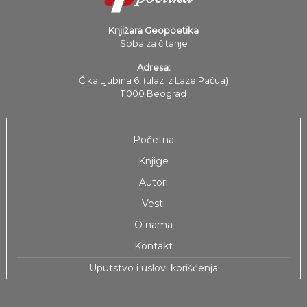
Knjižara Geopoetika
Soba za čitanje
Adresa:
Čika Ljubina 6, (ulaz iz Laze Pačua)
11000 Beograd
Početna
Knjige
Autori
Vesti
O nama
Kontakt
Uputstvo i uslovi korišćenja