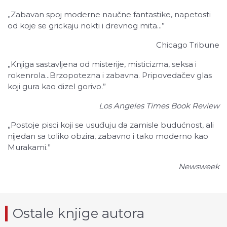
„
Zabavan spoj moderne naučne fantastike, napetosti
od koje se grickaju nokti i drevnog mita...”
Chicago Tribune
„
Knjiga sastavljena od misterije, misticizma, seksa i
rokenrola...Brzopotezna i zabavna. Pripovedačev glas
koji gura kao dizel gorivo.”
Los Angeles Times Book Review
„
Postoje pisci koji se usuđuju da zamisle budućnost, ali
nijedan sa toliko obzira, zabavno i tako moderno kao
Murakami.”
Newsweek
Ostale knjige autora