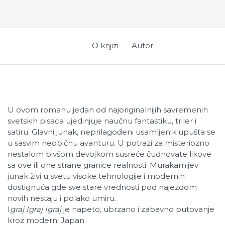
O knjizi
Autor
U ovom romanu jedan od najoriginalnijih savremenih
svetskih pisaca ujedinjuje naučnu fantastiku, triler i
satiru. Glavni junak, neprilagođeni usamljenik upušta se
u sasvim neobičnu avanturu. U potrazi za misteriozno
nestalom bivšom devojkom susreće čudnovate likove
sa ove ili one strane granice realnosti. Murakamijev
junak živi u svetu visoke tehnologije i modernih
dostignuća gde sve stare vrednosti pod najezdom
novih nestaju i polako umiru.
I
graj Igraj Igraj
je napeto, ubrzano i zabavno putovanje
kroz moderni Japan.