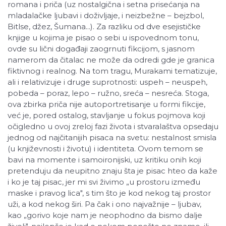
romana i priča (uz nostalgična i setna prisećanja na
mladalačke ljubavi i doživljaje, i neizbežne – bejzbol,
Bitlse, džez, Šumana...). Za razliku od dve esejističke
knjige u kojima je pisao o sebi u ispovednom tonu,
ovde su lični događaji zaogrnuti fikcijom, s jasnom
namerom da čitalac ne može da odredi gde je granica
fiktivnog i realnog. Na tom tragu, Murakami tematizuje,
ali i relativizuje i druge suprotnosti: uspeh – neuspeh,
pobeda – poraz, lepo – ružno, sreća – nesreća. Stoga,
ova zbirka priča nije autoportretisanje u formi fikcije,
već je, pored ostalog, stavljanje u fokus pojmova koji
očigledno u ovoj zreloj fazi života i stvaralaštva opsedaju
jednog od najčitanijih pisaca na svetu: nestalnost smisla
(u književnosti i životu) i identiteta. Ovom temom se
bavi na momente i samoironijski, uz kritiku onih koji
pretenduju da neupitno znaju šta je pisac hteo da kaže
i ko je taj pisac, jer mi svi živimo
„
u prostoru između
maske i pravog lica", s tim što je kod nekog taj prostor
uži, a kod nekog širi. Pa čak i ono najvažnije – ljubav,
kao
„
gorivo koje nam je neophodno da bismo dalje