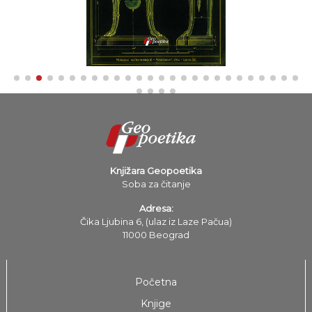
Knjižara Geopoetika
Soba za čitanje
Adresa:
Čika Ljubina 6, (ulaz iz Laze Pačua)
11000 Beograd
Početna
Knjige