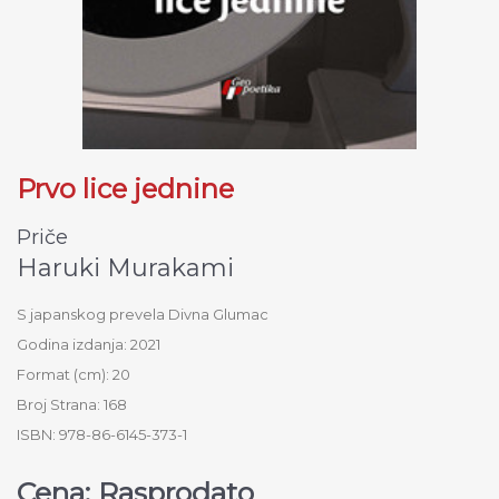
Prvo lice jednine
Priče
Haruki Murakami
S japanskog prevela Divna Glumac
Godina izdanja: 2021
Format (cm): 20
Broj Strana: 168
ISBN: 978-86-6145-373-1
Cena: Rasprodato