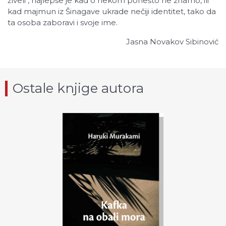
živeli", najlepše je kad o nekom ponešto ne znamo, ili
kad majmun iz Šinagave ukrade nečiji identitet, tako da
ta osoba zaboravi i svoje ime.
Jasna Novakov Sibinović
Ostale knjige autora