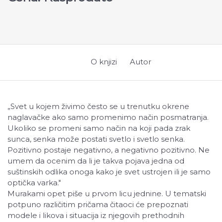
O knjizi
Autor
„
Svet u kojem živimo često se u trenutku okrene
naglavačke ako samo promenimo način posmatranja.
Ukoliko se promeni samo način na koji pada zrak
sunca, senka može postati svetlo i svetlo senka.
Pozitivno postaje negativno, a negativno pozitivno. Ne
umem da ocenim da li je takva pojava jedna od
suštinskih odlika onoga kako je svet ustrojen ili je samo
optička varka."
Murakami opet piše u prvom licu jednine. U tematski
potpuno različitim pričama čitaoci će prepoznati
modele i likova i situacija iz njegovih prethodnih