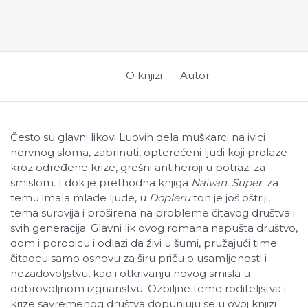
O knjizi
Autor
Često su glavni likovi Luovih dela muškarci na ivici
nervnog sloma, zabrinuti, opterećeni ljudi koji prolaze
kroz određene krize, grešni antiheroji u potrazi za
smislom. I dok je prethodna knjiga
Naivan. Super
. za
temu imala mlade ljude, u
Dopleru
ton je još oštriji,
tema surovija i proširena na probleme čitavog društva i
svih generacija. Glavni lik ovog romana napušta društvo,
dom i porodicu i odlazi da živi u šumi, pružajući time
čitaocu samo osnovu za širu priču o usamljenosti i
nezadovoljstvu, kao i otkrivanju novog smisla u
dobrovoljnom izgnanstvu. Ozbiljne teme roditeljstva i
krize savremenog društva dopunjuju se u ovoj knjizi