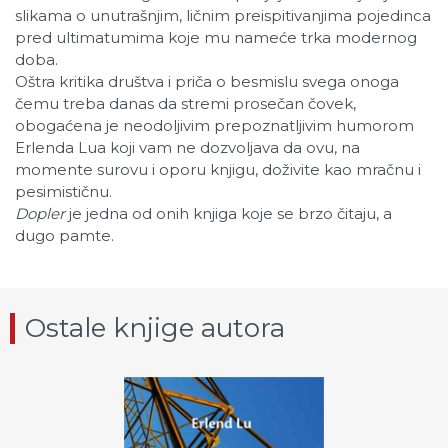
slikama o unutrašnjim, ličnim preispitivanjima pojedinca
pred ultimatumima koje mu nameće trka modernog
doba.
Oštra kritika društva i priča o besmislu svega onoga
čemu treba danas da stremi prosečan čovek,
obogaćena je neodoljivim prepoznatljivim humorom
Erlenda Lua koji vam ne dozvoljava da ovu, na
momente surovu i oporu knjigu, doživite kao mračnu i
pesimističnu.
Dopler
je jedna od onih knjiga koje se brzo čitaju, a
dugo pamte.
Ostale knjige autora