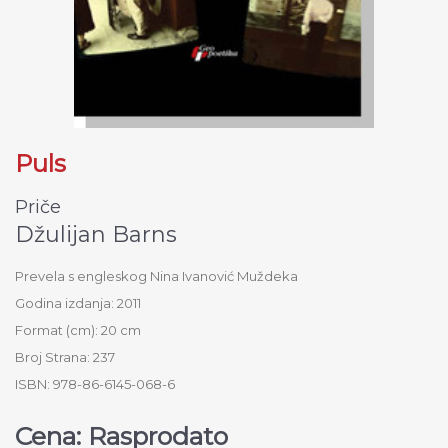
Puls
Priče
Džulijan Barns
Prevela s engleskog Nina Ivanović Muždeka
Godina izdanja: 2011
Format (cm): 20 cm
Broj Strana: 237
ISBN: 978-86-6145-068-6
Cena: Rasprodato