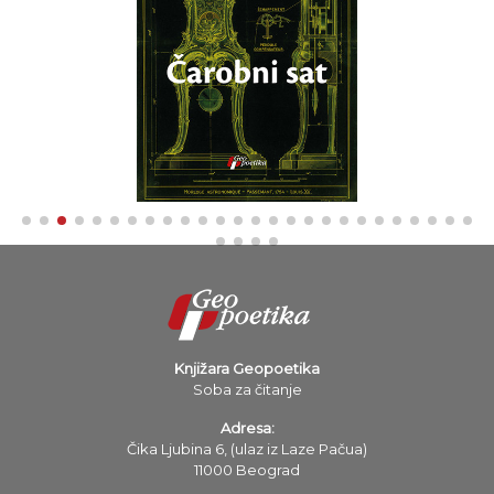
Knjižara Geopoetika
Soba za čitanje
Adresa:
Čika Ljubina 6, (ulaz iz Laze Pačua)
11000 Beograd