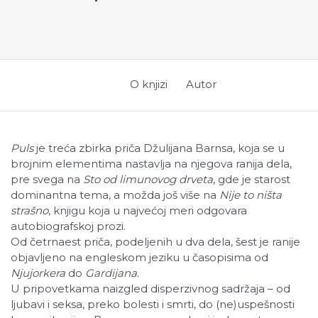
O knjizi
Autor
Puls
je treća zbirka priča Džulijana Barnsa, koja se u
brojnim elementima nastavlja na njegova ranija dela,
pre svega na
Sto od limunovog drveta
, gde je starost
dominantna tema, a možda još više na
Nije to ništa
strašno
, knjigu koja u najvećoj meri odgovara
autobiografskoj prozi.
Od četrnaest priča, podeljenih u dva dela, šest je ranije
objavljeno na engleskom jeziku u časopisima od
Njujorkera
do
Gardijana
.
U pripovetkama naizgled disperzivnog sadržaja – od
ljubavi i seksa, preko bolesti i smrti, do (ne)uspešnosti