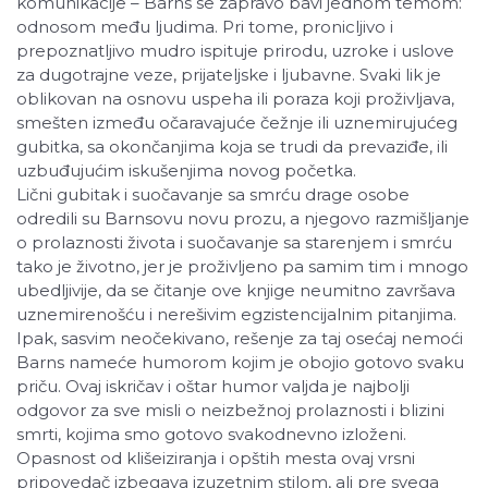
komunikacije – Barns se zapravo bavi jednom temom:
odnosom među ljudima. Pri tome, pronicljivo i
prepoznatljivo mudro ispituje prirodu, uzroke i uslove
za dugotrajne veze, prijateljske i ljubavne. Svaki lik je
oblikovan na osnovu uspeha ili poraza koji proživljava,
smešten između očaravajuće čežnje ili uznemirujućeg
gubitka, sa okončanjima koja se trudi da prevaziđe, ili
uzbuđujućim iskušenjima novog početka.
Lični gubitak i suočavanje sa smrću drage osobe
odredili su Barnsovu novu prozu, a njegovo razmišljanje
o prolaznosti života i suočavanje sa starenjem i smrću
tako je životno, jer je proživljeno pa samim tim i mnogo
ubedljivije, da se čitanje ove knjige neumitno završava
uznemirenošću i nerešivim egzistencijalnim pitanjima.
Ipak, sasvim neočekivano, rešenje za taj osećaj nemoći
Barns nameće humorom kojim je obojio gotovo svaku
priču. Ovaj iskričav i oštar humor valjda je najbolji
odgovor za sve misli o neizbežnoj prolaznosti i blizini
smrti, kojima smo gotovo svakodnevno izloženi.
Opasnost od klišeiziranja i opštih mesta ovaj vrsni
pripovedač izbegava izuzetnim stilom, ali pre svega