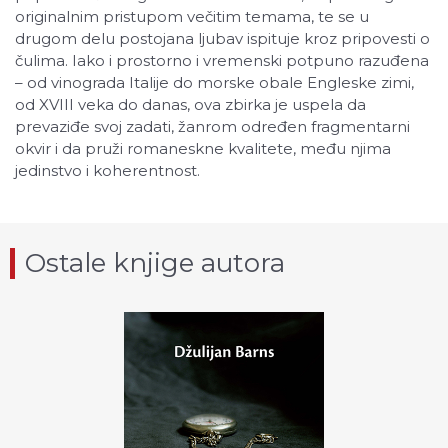
originalnim pristupom večitim temama, te se u
drugom delu postojana ljubav ispituje kroz pripovesti o
čulima. Iako i prostorno i vremenski potpuno razuđena
– od vinograda Italije do morske obale Engleske zimi,
od XVIII veka do danas, ova zbirka je uspela da
prevaziđe svoj zadati, žanrom određen fragmentarni
okvir i da pruži romaneskne kvalitete, među njima
jedinstvo i koherentnost.
Ostale knjige autora