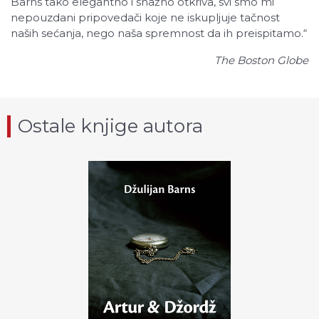
Barns tako elegantno i snažno otkriva, svi smo mi
nepouzdani pripovedači koje ne iskupljuje tačnost
naših sećanja, nego naša spremnost da ih preispitamo.“
The Boston Globe
Ostale knjige autora