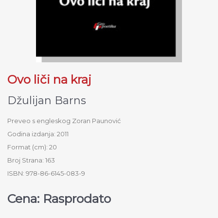
Ovo liči na kraj
Džulijan Barns
Preveo s engleskog Zoran Paunović
Godina izdanja: 2011
Format (cm): 20
Broj Strana: 163
ISBN: 978-86-6145-083-9
Cena: Rasprodato