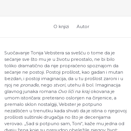
O knjizi
Autor
Suočavanje Tonija Vebstera sa svešću o tome da je
sećanje sve što mu je u životu preostalo, ne bi bilo
toliko dramatično da nije propraćeno spoznajom da
sećanje ne postoji. Postoji prošlost, kao gadan i mutan
bezdan, i postoji imaginacija, da u tu prošlost zaroni i u
njoj ne
pronađe
, nego
stvori
, utehu ili bol. Imaginacija
glavnog junaka romana
Ovo liči na kraj
okovana je
umom istoričara: preterano oslonjen na činjenice, a
premalo sklon nostalgiji, Vebster je potpuno
nezaštićen u trenutku kada shvati da je istina o njegovoj
prošlosti suštinski drugačija no što je decenijama
verovao. „Sad si potpuno sam, Toni“, kaže mu jedna od
dveju žena koje su presudno obeležile njegov život;