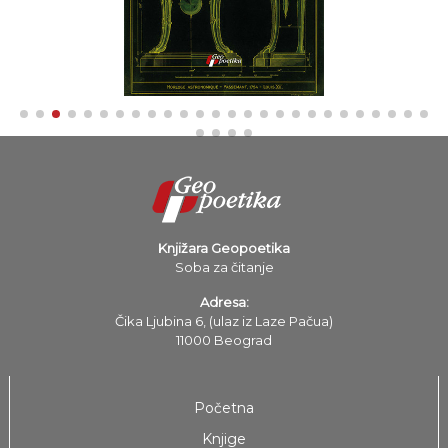
Knjižara Geopoetika
Soba za čitanje
Adresa:
Čika Ljubina 6, (ulaz iz Laze Pačua)
11000 Beograd
Početna
Knjige