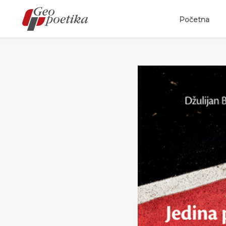
(curr
Početna