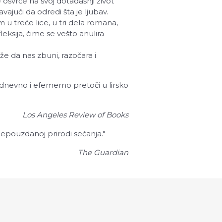
 osvrće na svoj dotadašnji život
vajući da odredi šta je ljubav.
 treće lice, u tri dela romana,
ksija, čime se vešto anulira
 da nas zbuni, razočara i
dnevno i efemerno pretoči u lirsko
Los Angeles Review of Books
nepouzdanoj prirodi sećanja."
The Guardian