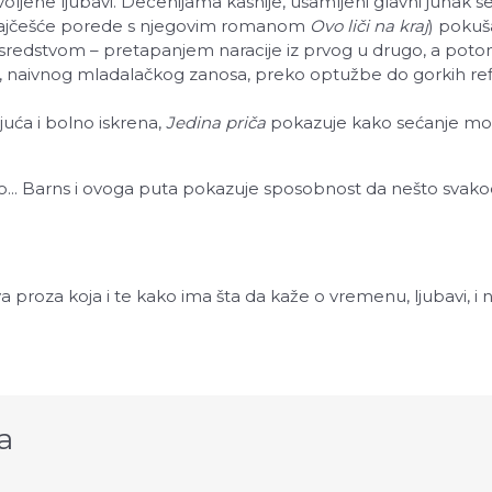
ljene ljubavi. Decenijama kasnije, usamljeni glavni junak se
najčešće porede s njegovim romanom
Ovo liči na kraj
) pokuša
dstvom – pretapanjem naracije iz prvog u drugo, a potom u
, naivnog mladalačkog zanosa, preko optužbe do gorkih refle
uća i bolno iskrena,
Jedina priča
pokazuje kako sećanje može
vo... Barns i ovoga puta pokazuje sposobnost da nešto svako
a proza koja i te kako ima šta da kaže o vremenu, ljubavi, i 
a