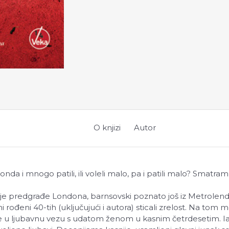
O knjizi
Autor
 onda i mnogo patili, ili voleli malo, pa i patili malo? Smatra
 je predgrađe Londona, barnsovski poznato još iz Metrolen
 rođeni 40-tih (uključujući i autora) sticali zrelost. Na tom 
u ljubavnu vezu s udatom ženom u kasnim četrdesetim. Iak