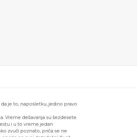
m da je to, naposletku, jedino pravo
da. Vreme dešavanja su šezdesete
mestu i u to vreme jedan
o zvuči poznato, priča se ne