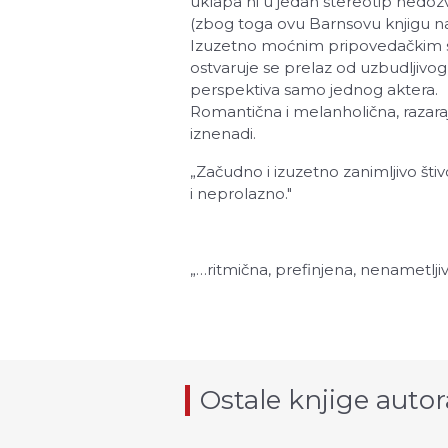
uklapa ni u jedan stereotip nedozvo
(zbog toga ovu Barnsovu knjigu 
Izuzetno moćnim pripovedačkim sre
ostvaruje se prelaz od uzbudljivog
perspektiva samo jednog aktera.
Romantična i melanholična, razaraj
iznenadi.
„
Začudno i izuzetno zanimljivo šti
i neprolazno."
„
…ritmična, prefinjena, nenametljiv
Ostale knjige autor