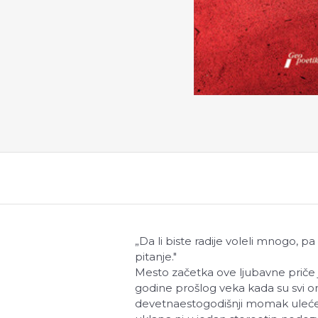
„
Da li biste radije voleli mnogo, pa
pitanje."
Mesto začetka ove ljubavne priče
godine prošlog veka kada su svi oni
devetnaestogodišnji momak uleće 