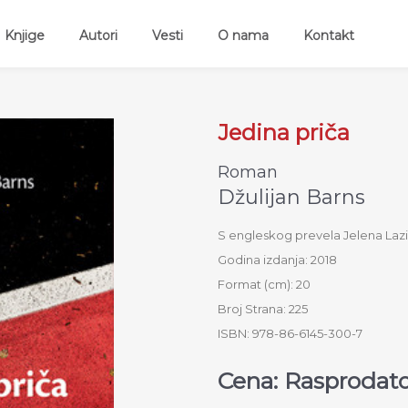
ent)
Knjige
Autori
Vesti
O nama
Kontakt
Jedina priča
Roman
Džulijan Barns
S engleskog prevela Jelena Laz
Godina izdanja: 2018
Format (cm): 20
Broj Strana: 225
ISBN: 978-86-6145-300-7
Cena: Rasprodat