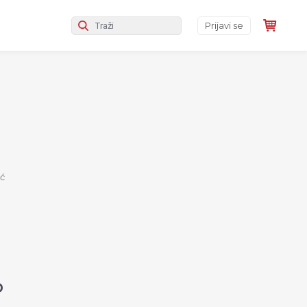
Prijavi se
ić
o